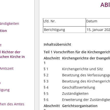
ABl
Lfd. Nr.
Datum
tändigkeiten
Berichtigung
15. Januar 20
tion
Inhaltsübersicht
e
 Richter der
Teil 1 Vorschriften für die Kirchengeri
schen Kirche in
Abschnitt
Kirchengerichte der Evangel
1
Amtszeit
§ 1
Kirchengerichte und Sitz
§ 2
Besetzung des Verfassungsg
§ 3
Besetzung des Kirchengerich
n
§ 4
Geschäftsverteilung
digung
§ 5
Zuständigkeiten
§ 6
Erweiterung der Zuständigke
uhen des Amtes
Abschnitt
Gerichtsorganisation