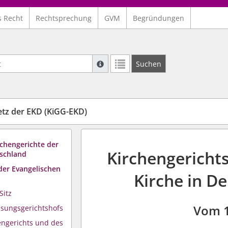
s Recht
Rechtsprechung
GVM
Begründungen
Suche mit Platzhalter "*", Bsp. Pfarrer*,
Suchen
Weitere Suchoperatoren finden Sie in un
etz der EKD (KiGG-EKD)
irchengerichte der
Kirchengericht
tschland
der Evangelischen
Kirche in D
Sitz
Vom 
ssungsgerichtshofs
engerichts und des