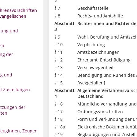
2
§ 7
Geschäftsstelle
ahrensvorschriften
§ 8
Rechts- und Amtshilfe
Evangelischen
Abschnitt
Richterinnen und Richter de
3
lung und
§ 9
Wahl, Berufung und Amtszei
§ 10
Verpflichtung
en
§ 11
Amtsbezeichnungen
ng der
§ 12
Ehrenamt, Entschädigung
§ 13
Verschwiegenheit
ng und
§ 14
Beendigung und Ruhen des
§ 15
[weggefallen]
d Zustellungen
Abschnitt
Allgemeine Verfahrensvorschr
4
Deutschland
§ 16
Mündliche Verhandlung un
etzungen der
§ 17
Ordnungsvorschriften
gten
§ 18
Form und Verkündung der E
§ 18a
Elektronische Dokumentenü
 Zeuginnen, Zeugen
§ 19
Beglaubigungen und Zustel