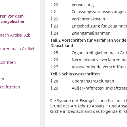
§ 20
Verweisung
n
§ 21
Zulassungsvoraussetzungen 
ahren vor dem
§ 22
Verfahrenskosten
Evangelischen
§ 23
Entschädigung für Zeuginne
§ 24
Zwangsmaßnahmen
 nach Artikel 32b
Teil 2 Vorschriften für Verfahren vor 
Deuschland
ahren nach Artikel
§ 25
Organstreitigkeiten nach Ar
§ 26
Normenkontrollverfahren na
chriften
§ 27
Anzuwendende Vorschriften
Teil 3 Schlussvorschriften
en
§ 28
Übergangsregelungen
krafttreten
§ 29
Außerkrafttreten, Inkrafttret
Die Synode der Evangelischen Kirche in
Grund des Artikels 10 Absatz 1 und Abs
Kirche in Deutschland das folgende Kir