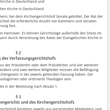
 Kirche in Deutschland und
chen Kirche in Deutschland.
ern, bei dem Kirchengerichtshof Senate gebildet. Der Rat der
richtet die erforderliche Anzahl von Kammern und Senaten
nung fest.
z in Hannover. Es können Gerichtstage außerhalb des Sitzes im
kann durch Verordnung des Rates der Evangelischen Kirche in
§ 2
 des Verfassungsgerichtshofs
aus der Präsidentin oder dem Präsidenten und vier weiteren
räsident und zwei weitere Mitglieder müssen die Befähigung
tergesetz in der jeweils geltenden Fassung haben. Die
eologinnen oder ordinierte Theologen sein.
det in der Besetzung nach Absatz 1.
§ 3
engerichts und des Kirchengerichtshofs
erichtshof bestehen jeweils aus vorsitzenden Mitgliedern und