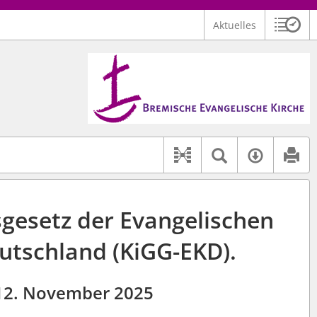
Aktuelles
Sitzu
Logo Bremische Evangelische Kirche
 findet auch: "Pfarrerinitiative" oder "Pfarrerausschuss".
serer Hilfe.
Textsuche 
Verfüg
Dokument-Beziehu
sgesetz der Evangelischen
eutschland (KiGG-EKD).
12. November 2025