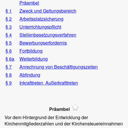
Präambel
§ 1
Zweck und Geltungsbereich
§ 2
Arbeitsplatzsicherung
§ 3
Unterrichtungspflicht
§ 4
Stellenbesetzungsverfahren
§ 5
Bewerbungserfordernis
§ 6
Fortbildung
§ 6a
Weiterbildung
§ 7
Anrechnung von Beschäftigungszeiten
§ 8
Abfindung
§ 9
Inkrafttreten, Außerkrafttreten
Präambel
Vor dem Hintergrund der Entwicklung der
Kirchenmitgliederzahlen und der Kirchensteuereinnahmen