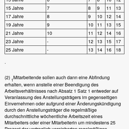
15 Jahre
7
8
9
11
13
17 Jahre
8
9
10
12
14
19 Jahre
9
10
11
13
15
21 Jahre
10
11
12
14
16
23 Jahre
-
12
13
15
17
25 Jahre
-
13
14
16
18
.
(2)
Mitarbeitende sollen auch dann eine Abfindung
1
erhalten, wenn anstelle einer Beendigung des
Arbeitsverhältnisses nach Absatz 1 Satz 1 entweder auf
Veranlassung des Anstellungsträgers im gegenseitigen
Einvernehmen oder aufgrund einer Änderungskündigung
durch den Anstellungsträger die regelmäßige
durchschnittliche wöchentliche Arbeitszeit eines
Mitarbeiters oder einer Mitarbeiterin um mindestens 25
Prozent der vertraglich vereinbarten regelmäßigen