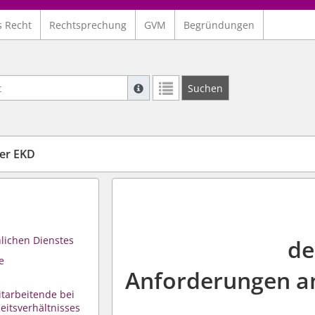
s Recht
Rechtsprechung
GVM
Begründungen
Suche mit Platzhalter "*", Bsp. Pfarrer*,
Suchen
Weitere Suchoperatoren finden Sie in un
der EKD
hlichen Dienstes
de
e
Anforderungen an 
tarbeitende bei
itsverhältnisses