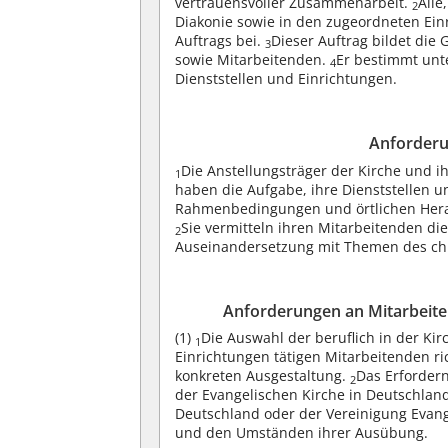
vertrauensvoller Zusammenarbeit.
Alle
2
Diakonie sowie in den zugeordneten Einri
Auftrags bei.
Dieser Auftrag bildet die
3
sowie Mitarbeitenden.
Er bestimmt unt
4
Dienststellen und Einrichtungen.
Anforderu
Die Anstellungsträger der Kirche und i
1
haben die Aufgabe, ihre Dienststellen u
Rahmenbedingungen und örtlichen Herau
Sie vermitteln ihren Mitarbeitenden die
2
Auseinandersetzung mit Themen des chr
Anforderungen an Mitarbeite
(1)
Die Auswahl der beruflich in der Ki
1
Einrichtungen tätigen Mitarbeitenden ric
konkreten Ausgestaltung.
Das Erfordern
2
der Evangelischen Kirche in Deutschland
Deutschland oder der Vereinigung Evange
und den Umständen ihrer Ausübung.