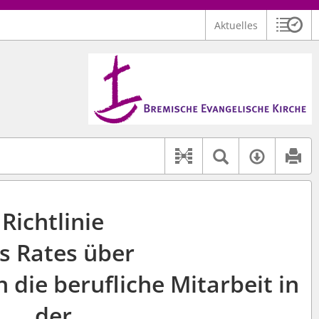
Aktuelles
Sitzu
Logo Bremische Evangelische Kirche
 findet auch: "Pfarrerinitiative" oder "Pfarrerausschuss".
serer Hilfe.
Textsuche 
Verfüg
Dokument-Beziehu
Richtlinie
s Rates über
die berufliche Mitarbeit in
der