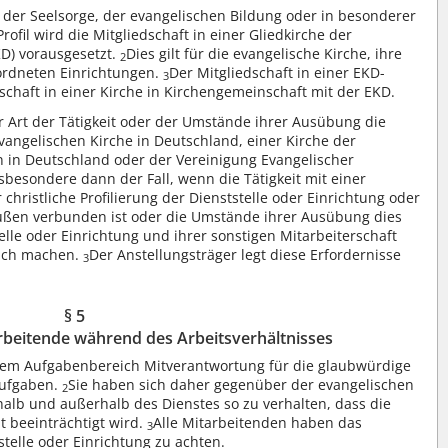
, der Seelsorge, der evangelischen Bildung oder in besonderer
rofil wird die Mitgliedschaft in einer Gliedkirche der
KD) vorausgesetzt.
Dies gilt für die evangelische Kirche, ihre
2
ordneten Einrichtungen.
Der Mitgliedschaft in einer EKD-
3
edschaft in einer Kirche in Kirchengemeinschaft mit der EKD.
r Art der Tätigkeit oder der Umstände ihrer Ausübung die
Evangelischen Kirche in Deutschland, einer Kirche der
n in Deutschland oder der Vereinigung Evangelischer
nsbesondere dann der Fall, wenn die Tätigkeit mit einer
christliche Profilierung der Dienststelle oder Einrichtung oder
ußen verbunden ist oder die Umstände ihrer Ausübung dies
lle oder Einrichtung und ihrer sonstigen Mitarbeiterschaft
lich machen.
Der Anstellungsträger legt diese Erfordernisse
3
§ 5
beitende während des Arbeitsverhältnisses
rem Aufgabenbereich Mitverantwortung für die glaubwürdige
Aufgaben.
Sie haben sich daher gegenüber der evangelischen
2
rhalb und außerhalb des Dienstes so zu verhalten, dass die
t beeinträchtigt wird.
Alle Mitarbeitenden haben das
3
stelle oder Einrichtung zu achten.