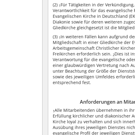
(2)
Für Tätigkeiten in der Verkündigung
1
Verantwortlichkeit für das evangelische P
Evangelischen Kirche in Deutschland (E
Diakonie sowie für deren weiteren zuge
Gliedkirche gleichgesetzt ist die Mitgli
(3)
In weiteren Fällen kann aufgrund de
1
Mitgliedschaft in einer Gliedkirche der 
Arbeitsgemeinschaft Christlicher Kirche
Freikirchen erforderlich sein.
Dies ist i
2
Verantwortung für die evangelische oder 
einer glaubwürdigen Vertretung nach A
unter Beachtung der Größe der Dienstste
sowie des jeweiligen Umfeldes erforder
entsprechend fest.
Anforderungen an Mitar
Alle Mitarbeitenden übernehmen in ih
1
Erfüllung kirchlicher und diakonischer 
Kirche loyal zu verhalten und sich inne
Ausübung ihres jeweiligen Dienstes nich
evangelische Profil der jeweiligen Dienst