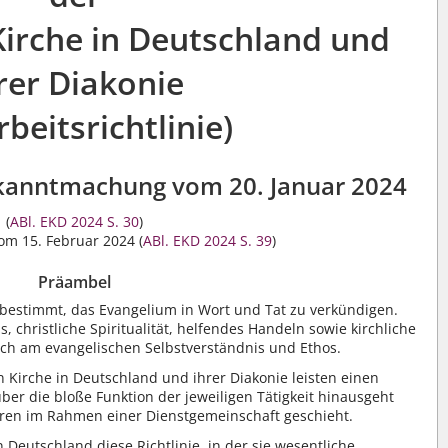
Kirche in Deutschland und
rer Diakonie
rbeitsrichtlinie)
ekanntmachung vom 20. Januar 2024
(
ABl. EKD 2024 S. 30
)
om 15. Februar 2024 (
ABl. EKD 2024 S. 39
)
Präambel
g bestimmt, das Evangelium in Wort und Tat zu verkündigen.
, christliche Spiritualität, helfendes Handeln sowie kirchliche
sich am evangelischen Selbstverständnis und Ethos.
n Kirche in Deutschland und ihrer Diakonie leisten einen
über die bloße Funktion der jeweiligen Tätigkeit hinausgeht
en im Rahmen einer Dienstgemeinschaft geschieht.
n Deutschland diese Richtlinie, in der sie wesentliche