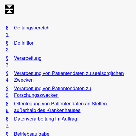
§
Geltungsbereich
1
§
Definition
2
§
Verarbeitung
3
§
Verarbeitung von Patientendaten zu seelsorglichen
4
Zwecken
§
Verarbeitung von Patientendaten zu
5
Forschungszwecken
§
Offenlegung von Patientendaten an Stellen
6
außerhalb des Krankenhauses
§
Datenverarbeitung im Auftrag
7
§
Betriebsaufgabe