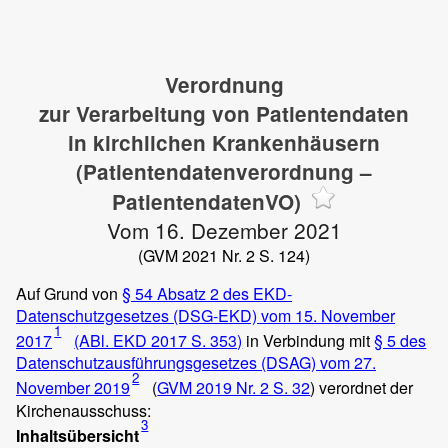
Verordnung
zur Verarbeitung von Patientendaten
in kirchlichen Krankenhäusern
(Patientendatenverordnung –
PatientendatenVO)
Vom 16. Dezember 2021
(GVM 2021 Nr. 2 S. 124)
Auf Grund von
§ 54 Absatz 2 des EKD-
Datenschutzgesetzes (DSG-EKD) vom 15. November
1
2017
(ABl. EKD 2017 S. 353)
in Verbindung mit
§ 5 des
Datenschutzausführungsgesetzes (DSAG) vom 27.
2
November 2019
(
GVM 2019 Nr. 2 S. 32
) verordnet der
Kirchenausschuss:
3
Inhaltsübersicht