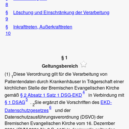
8
§
Löschung und Einschränkung der Verarbeitung
9
§
Inkrafttreten, Außerkrafttreten
10
§ 1
Geltungsbereich
(1)
Diese Verordnung gilt für die Verarbeitung von
1
Patientendaten durch Krankenhäuser in Trägerschaft einer
kirchlichen Stelle der Bremischen Evangelischen Kirche
4
gemäß
§ 2 Absatz 1 Satz 1 DSG-EKD
in Verbindung mit
5
§ 1 DSAG
.
Sie ergänzt die Vorschriften des
EKD-
2
6
Datenschutzgesetzes
und der
Datenschutzausführungsverordnung (DSVO) der
Bremischen Evangelischen Kirche vom 16. Dezember