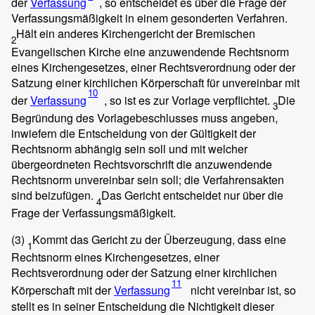
der
Verfassung
, so entscheidet es über die Frage der
Verfassungsmäßigkeit in einem gesonderten Verfahren.
Hält ein anderes Kirchengericht der Bremischen
2
Evangelischen Kirche eine anzuwendende Rechtsnorm
eines Kirchengesetzes, einer Rechtsverordnung oder der
Satzung einer kirchlichen Körperschaft für unvereinbar mit
10
der
Verfassung
, so ist es zur Vorlage verpflichtet.
Die
3
Begründung des Vorlagebeschlusses muss angeben,
inwiefern die Entscheidung von der Gültigkeit der
Rechtsnorm abhängig sein soll und mit welcher
übergeordneten Rechtsvorschrift die anzuwendende
Rechtsnorm unvereinbar sein soll; die Verfahrensakten
sind beizufügen.
Das Gericht entscheidet nur über die
4
Frage der Verfassungsmäßigkeit.
(3)
Kommt das Gericht zu der Überzeugung, dass eine
1
Rechtsnorm eines Kirchengesetzes, einer
Rechtsverordnung oder der Satzung einer kirchlichen
11
Körperschaft mit der
Verfassung
nicht vereinbar ist, so
stellt es in seiner Entscheidung die Nichtigkeit dieser